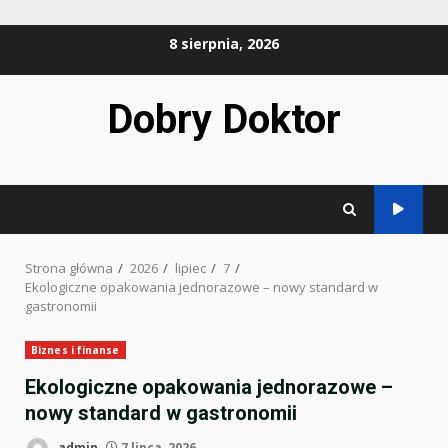
Przejdź
8 sierpnia, 2026
do
treści
Dobry Doktor
Strona główna
2026
lipiec
7
Ekologiczne opakowania jednorazowe – nowy standard w
gastronomii
Biznes i finanse
Ekologiczne opakowania jednorazowe –
nowy standard w gastronomii
admin
7 lipca, 2026