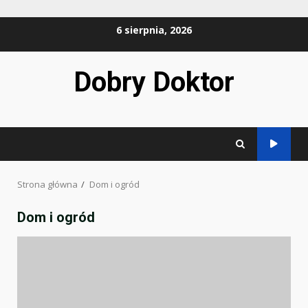
Przejdź
6 sierpnia, 2026
do
treści
Dobry Doktor
Strona główna
Dom i ogród
Dom i ogród