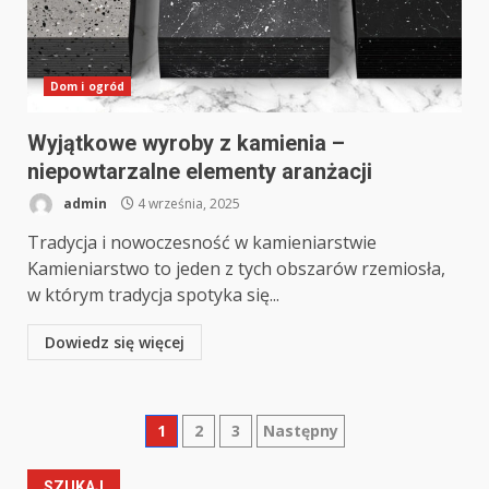
Dom i ogród
Wyjątkowe wyroby z kamienia –
niepowtarzalne elementy aranżacji
admin
4 września, 2025
Tradycja i nowoczesność w kamieniarstwie
Kamieniarstwo to jeden z tych obszarów rzemiosła,
w którym tradycja spotyka się...
Dowiedz się więcej
Stronicowanie
1
2
3
Następny
wpisów
SZUKAJ