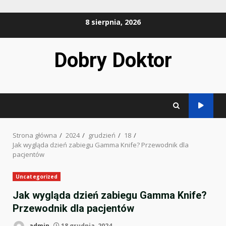
Przejdź
8 sierpnia, 2026
do
treści
Dobry Doktor
Strona główna
2024
grudzień
18
Jak wygląda dzień zabiegu Gamma Knife? Przewodnik dla
pacjentów
Uncategorized
Jak wygląda dzień zabiegu Gamma Knife?
Przewodnik dla pacjentów
admin
18 grudnia, 2024