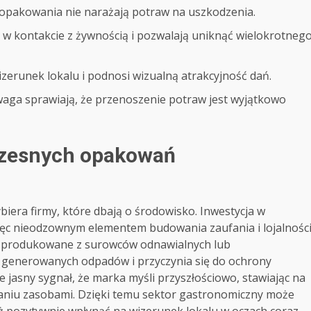
 opakowania nie narażają potraw na uszkodzenia.
w kontakcie z żywnością i pozwalają uniknąć wielokrotneg
erunek lokalu i podnosi wizualną atrakcyjność dań.
 waga sprawiają, że przenoszenie potraw jest wyjątkowo
czesnych opakowań
era firmy, które dbają o środowisko. Inwestycja w
ięc nieodzownym elementem budowania zaufania i lojalnośc
ty produkowane z surowców odnawialnych lub
 generowanych odpadów i przyczynia się do ochrony
 jasny sygnał, że marka myśli przyszłościowo, stawiając na
aniu zasobami. Dzięki temu sektor gastronomiczny może
eż pozytywnie wpłynąć na wizerunek lokalu w oczach coraz