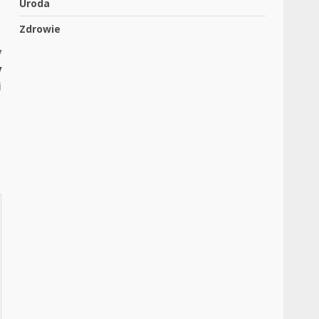
Uroda
Zdrowie
y
y
i