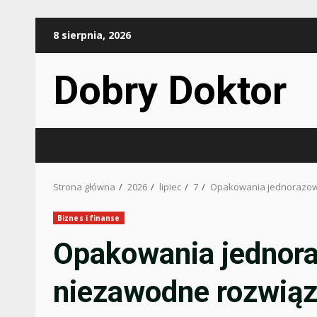
Przejdź
8 sierpnia, 2026
do
treści
Dobry Doktor
Strona główna
2026
lipiec
7
Opakowania jednorazowe
Biznes i finanse
Opakowania jednora
niezawodne rozwiąz