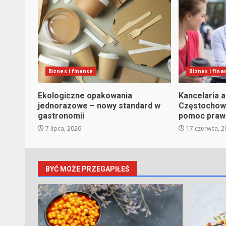
Biznes i finanse
Biznes i fina
Ekologiczne opakowania
Kancelaria 
jednorazowe – nowy standard w
Częstochowi
gastronomii
pomoc praw
7 lipca, 2026
17 czerwca, 2
BYĆ MOŻE PRZEGAPIŁEŚ