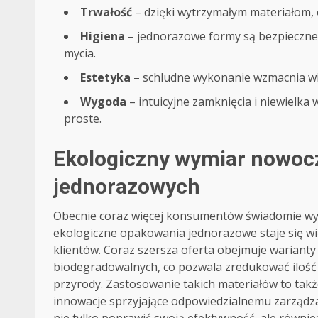
Trwałość
– dzięki wytrzymałym materiałom,
Higiena
– jednorazowe formy są bezpieczne 
mycia.
Estetyka
– schludne wykonanie wzmacnia wiz
Wygoda
– intuicyjne zamknięcia i niewielka
proste.
Ekologiczny wymiar nowo
jednorazowych
Obecnie coraz więcej konsumentów świadomie wybi
ekologiczne opakowania jednorazowe staje się w
klientów. Coraz szersza oferta obejmuje warian
biodegradowalnych, co pozwala zredukować ilość
przyrody. Zastosowanie takich materiałów to także
innowacje sprzyjające odpowiedzialnemu zarządz
nie tylko poprawić swoją efektywność, ale równi