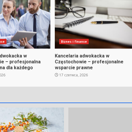
nse
Biznes i finanse
adwokacka w
Kancelaria adwokacka w
e – profesjonalna
Częstochowie – profesjonalne
na dla każdego
wsparcie prawne
026
17 czerwca, 2026